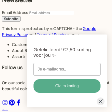
Email Address
Subscribe
This form is protected by reCAPTCHA - the
Google
Privacy Policy
and
Terms of Service
apply.
Customer service
Gefeliciteerd!
€7,50 korting
About Bibelotte
voor jou
✨
Assortment
Follow us
On our social media, we share plenty of ideas for the most
Claim korting
beautiful color combinations and spaces.