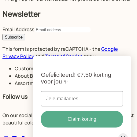
Newsletter
Email Address
Subscribe
This form is protected by reCAPTCHA - the
Google
Privacy Policy
and
Terms of Service
apply.
Customer service
Gefeliciteerd!
€7,50 korting
About Bibelotte
voor jou
✨
Assortment
Follow us
On our social media, we share plenty of ideas for the most
Claim korting
beautiful color combinations and spaces.